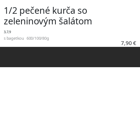
Skočiť na hlavný obsah
1/2 pečené kurča so
zeleninovým šalátom
3,7,9
s bagetkou
600/100/80g
7,90 €