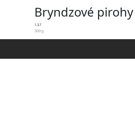
Bryndzové pirohy
1,3,7
300 g