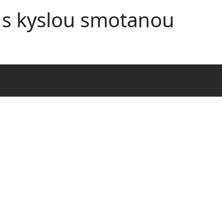
Skočiť na hlavný obsah
 s kyslou smotanou