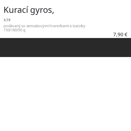
Skočiť na hlavný obsah
Kurací gyros,
3,7,9
podávaný so zemiakovými hranolkami a tzatziky
150/180/50 g
7,90 €