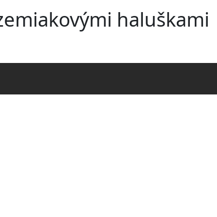
Skočiť na hlavný obsah
 zemiakovými haluškami