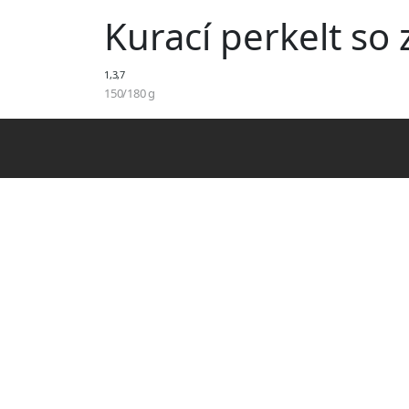
Kurací perkelt so
1,3,7
150/180 g