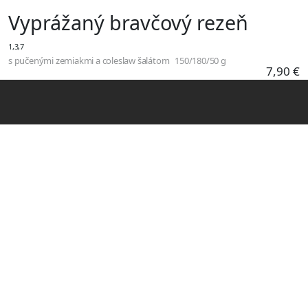
Skočiť na hlavný obsah
Vyprážaný bravčový rezeň
1,3,7
s pučenými zemiakmi a coleslaw šalátom
150/180/50 g
7,90 €