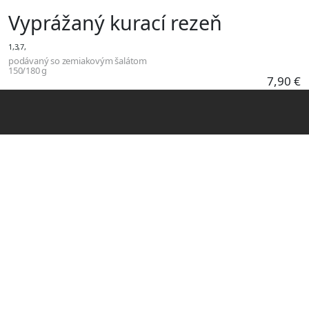
Skočiť na hlavný obsah
Vyprážaný kurací rezeň
1,3,7,
podávaný so zemiakovým šalátom
150/180 g
7,90 €