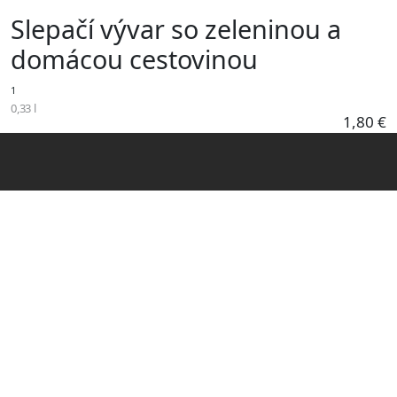
Skočiť na hlavný obsah
Slepačí vývar so zeleninou a
domácou cestovinou
1
0,33 l
1,80 €