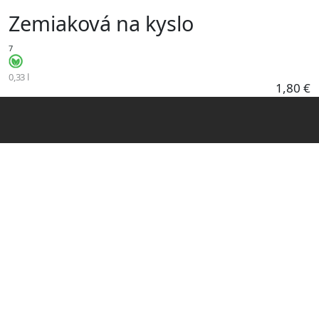
Skočiť na hlavný obsah
Zemiaková na kyslo
7
0,33 l
1,80 €