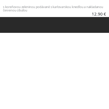
Skočiť na hlavný obsah
s koreňovou zeleninou podávané s karlovarskou knedľou a nakladanou
červenou cibuľou
12.90 €