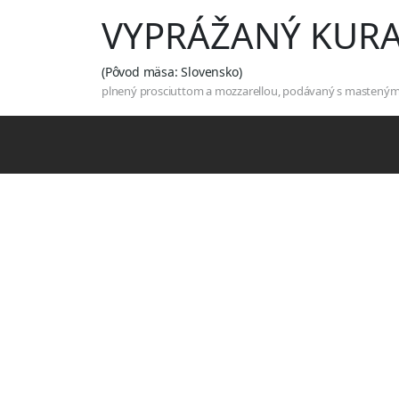
VYPRÁŽANÝ KURA
(Pôvod mäsa: Slovensko)
plnený prosciuttom a mozzarellou, podávaný s mastený