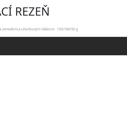
Skočiť na hlavný obsah
CÍ REZEŇ
mi zemiakmi a uhorkovým šalátom
150/180/50 g