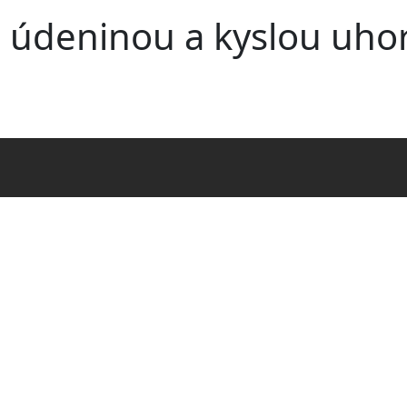
Skočiť na hlavný obsah
s údeninou a kyslou uho