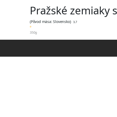
Pražské zemiaky 
(Pôvod mäsa: Slovensko)
3,7
350g