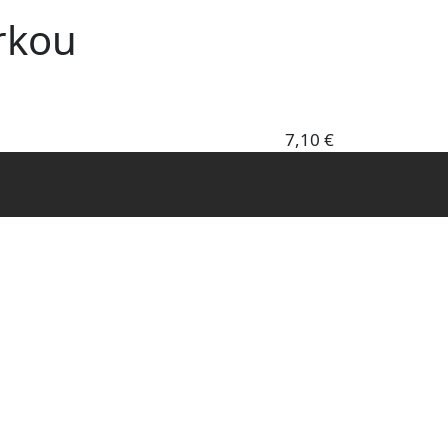
rkou
7,10 €