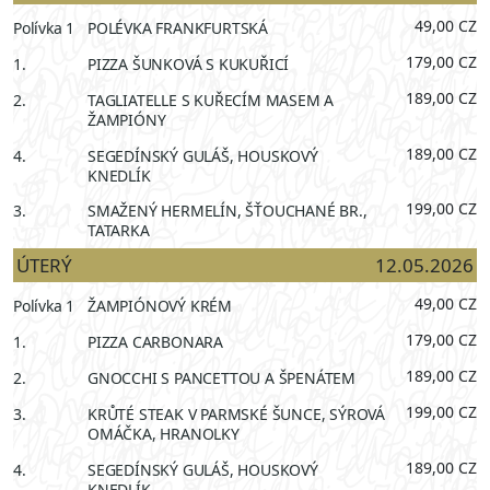
49,00 CZ
Polívka 1
POLÉVKA FRANKFURTSKÁ
179,00 CZ
1.
PIZZA ŠUNKOVÁ S KUKUŘICÍ
189,00 CZ
2.
TAGLIATELLE S KUŘECÍM MASEM A
ŽAMPIÓNY
189,00 CZ
4.
SEGEDÍNSKÝ GULÁŠ, HOUSKOVÝ
KNEDLÍK
199,00 CZ
3.
SMAŽENÝ HERMELÍN, ŠŤOUCHANÉ BR.,
TATARKA
ÚTERÝ
12.05.2026
49,00 CZ
Polívka 1
ŽAMPIÓNOVÝ KRÉM
179,00 CZ
1.
PIZZA CARBONARA
189,00 CZ
2.
GNOCCHI S PANCETTOU A ŠPENÁTEM
199,00 CZ
3.
KRŮTÉ STEAK V PARMSKÉ ŠUNCE, SÝROVÁ
OMÁČKA, HRANOLKY
189,00 CZ
4.
SEGEDÍNSKÝ GULÁŠ, HOUSKOVÝ
KNEDLÍK