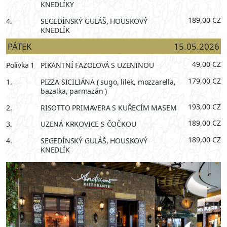
KNEDLÍKY
189,00 CZ
4.
SEGEDÍNSKÝ GULÁŠ, HOUSKOVÝ
KNEDLÍK
PÁTEK
15.05.2026
49,00 CZ
Polívka 1
PIKANTNÍ FAZOLOVÁ S UZENINOU
179,00 CZ
1.
PIZZA SICILIÁNA ( sugo, lilek, mozzarella,
bazalka, parmazán )
193,00 CZ
2.
RISOTTO PRIMAVERA S KUŘECÍM MASEM
189,00 CZ
3.
UZENÁ KRKOVICE S ČOČKOU
189,00 CZ
4.
SEGEDÍNSKÝ GULÁŠ, HOUSKOVÝ
KNEDLÍK