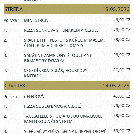
STŘEDA
13.05.2026
49,00 CZ
Polívka 1
MINESTRONE
179,00 CZ
1.
PIZZA ŠUNKOVÁ S TUŇÁKEM A CIBULÍ
189,00 CZ
2.
SPAGHETTI ,, PESTO´´ S KUŘECÍM MASEM,
ČESNEKEM A CHERRY TOMATY
199,00 CZ
3.
SMAŽENÉ ŽAMPIÓNY, ŠŤOUCHANÉ
BRAMBORY TATARKA
189,00 CZ
4.
SEGEDÍNSKÁ GULÁŠ, HOUSKOVÝ
KNEDLÍK
ČTVRTEK
14.05.2026
49,00 CZ
Polívka 1
CELEROVÁ
179,00 CZ
1.
PIZZA SE SLANINOU A CIBULÍ
189,00 CZ
2.
TAGLIATELLE S TOMATOVOU OMÁČKOU,
PANENKOU A ČESNEKEM
189,00 CZ
3.
VEPŘOVÉ VÝPEČKY, ŠPENÁT, BRAMBOROVÉ